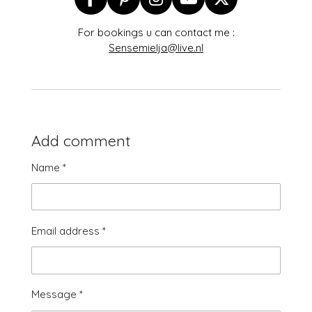
F
P
I
Y
X
a
i
n
o
For bookings u can contact me :
c
n
s
u
Sensemielja@live.nl
e
t
t
T
b
e
a
u
o
r
g
b
o
e
r
e
k
s
a
t
m
Add comment
Name *
Email address *
Message *