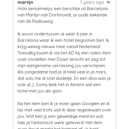
martijn
7 years ago
Hola sensemielja, een berichtje uit Barcelona
van Martijn van Dortmondt, je oude bekende
van de Radioweg.
Ik woon ondertussen al weer 6 jaar in
Barcelona waar ik een hotel begonnen ben. Ik
krijg weinig nieuws mee vanuit Nederland.
Toevallig kwam ik via het AD bij een video item
over modellen met Down terecht en zag tot
mijn aangename verrassing jou verschijnen.
Als jongedame had je al heel veel in je mars,
dat was me al snel duidelijk. En een diva was je
ook al ;). Soms leek het in Almere wel een
hotel met jou als gast.
Na het item ben ik je even gaan Googlen en ik
las met veel trots wat ik daar tegenkwam over
jou. Wat ben jij een geweldige meid en wat
heb je fantastisch werk geleverd. Het item
over down maakt het helmaal af, je bent