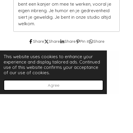
bent een kanjer om mee te werken, vooral je
eigen inbreng. Je humor en je gedrevenheid
siert je geweldig. Je bent in onze studio altijd
welkom.
Share
Share
Share
Pin it
Share
This website uses cookies to enhance your
experience and display tailored ads. Continued
use of this website confirms your acceptance
of our use of cookies.
Agree